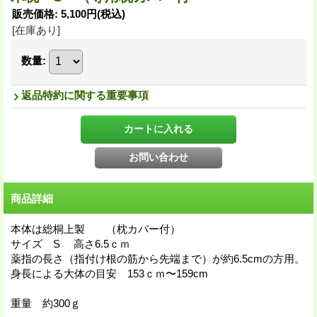
販売価格
:
5,100円
(税込)
[在庫あり]
数量
:
返品特約に関する重要事項
商品詳細
本体は総桐上製 （枕カバー付）
サイズ S 高さ6.5ｃｍ
薬指の長さ（指付け根の筋から先端まで）が約6.5cmの方用。
身長による大体の目安 153ｃｍ〜159cm
重量 約300ｇ