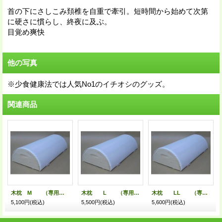
首の下にさしこみ頚椎を自重で牽引。短時間から始めて次第
に硬さに慣らし、終夜に及ぶ。
目覚め爽快
他の写真
※少食健康法では人気No1のイチオシのグッズ。
関連商品
木枕 M （専用枕カバー付）
木枕 L （専用枕カバー付）
木枕 LL （専用枕カバー付）
5,100円
(税込)
5,500円
(税込)
5,600円
(税込)