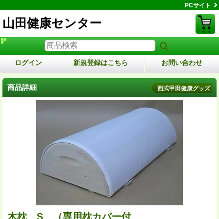
PCサイト
山田健康センター
ログイン
新規登録はこちら
お問い合わせ
商品詳細
西式甲田健康グッズ
木枕 S （専用枕カバー付