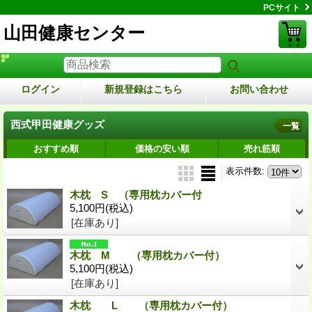
PCサイト
山田健康センター
ログイン
新規登録はこちら
お問い合わせ
西式甲田健康グッズ
一覧
おすすめ順
価格の安い順
売れ筋順
表示件数
:
木枕 S （専用枕カバー付
5,100円
(税込)
[在庫あり]
木枕 M （専用枕カバー付）
5,100円
(税込)
[在庫あり]
木枕 L （専用枕カバー付）