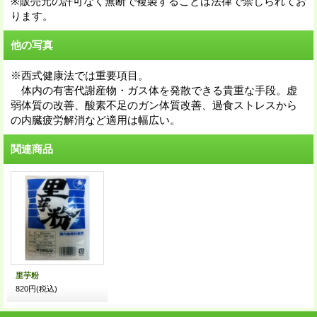
※販売元の許可なく無断で複製することは法律で禁じられてお
ります。
他の写真
※西式健康法では重要項目。
体内の有害代謝産物・ガス体を発散できる貴重な手段。虚
弱体質の改善、酸素不足のガン体質改善、過食ストレスから
の内臓疲労解消など適用は幅広い。
関連商品
里芋粉
820円
(税込)